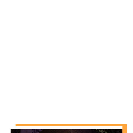
empratado até configurações dinâmicas com
ilhas gastronômicas e lounges.